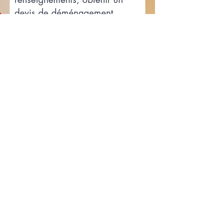
devis de déménagement
contactez-nous
Prénom
Nom de famille
E-mail
Téléphone
Comment pouvons nous vous aider
?
Envoyer