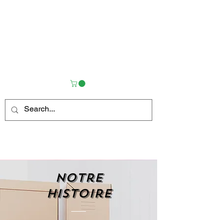
Notre
histoire