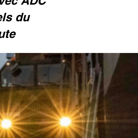
avec ADC
els du
ute