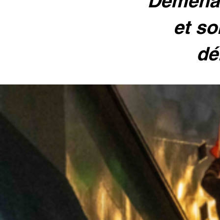
Déménag
et so
dé