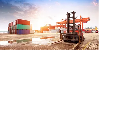
Notre Site institutionnel
À
PROPOSde nous
Mention légales
Revenir à l'accueil