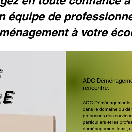
ez en toute confiance 
n équipe de professionn
ménagement à votre éco
e
ADC Déménagements
rencontre.
re
ADC Déménagements est
dans le domaine du dé
proposons des service
particuliers et les prof
déménagement local, nat