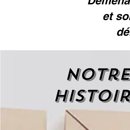
Déménag
et so
dé
Notr
histoi