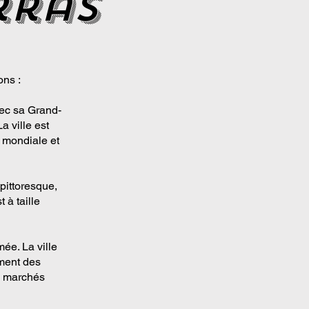
rras
ons :
vec sa Grand-
a ville est
e mondiale et
 pittoresque,
 à taille
mée. La ville
ment des
es marchés