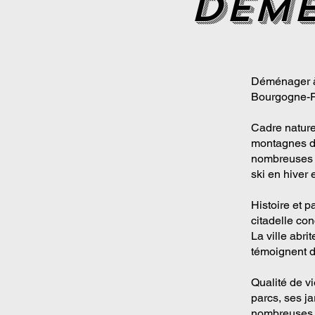
deme
Déménager à 
Bourgogne-Fr
Cadre naturel
montagnes des
nombreuses po
ski en hiver 
Histoire et p
citadelle co
La ville abr
témoignent d
Qualité de vi
parcs, ses j
nombreuses ac