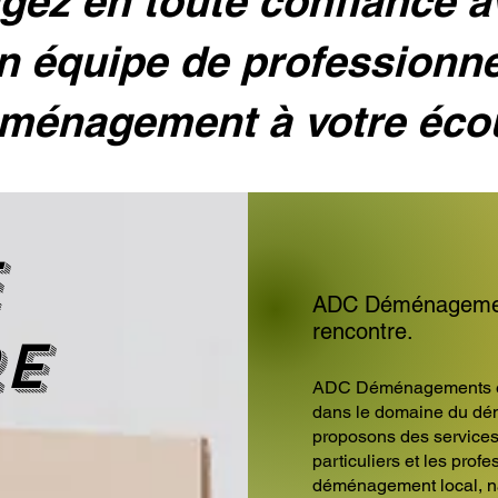
ez en toute confiance 
n équipe de professionn
ménagement à votre éco
e
ADC Déménagements
rencontre.
re
ADC Déménagements est
dans le domaine du dém
proposons des service
particuliers et les prof
déménagement local, nat