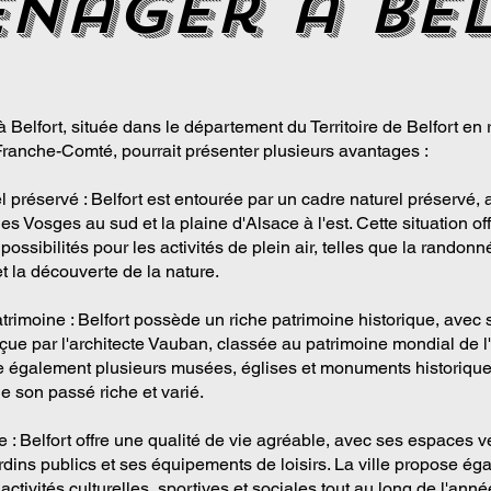
nager a be
Belfort, située dans le département du Territoire de Belfort en 
anche-Comté, pourrait présenter plusieurs avantages :
 préservé : Belfort est entourée par un cadre naturel préservé, 
 Vosges au sud et la plaine d'Alsace à l'est. Cette situation of
ssibilités pour les activités de plein air, telles que la randonné
et la découverte de la nature.
atrimoine : Belfort possède un riche patrimoine historique, avec 
nçue par l'architecte Vauban, classée au patrimoine mondial de
ite également plusieurs musées, églises et monuments historique
e son passé riche et varié.
e : Belfort offre une qualité de vie agréable, avec ses espaces v
ardins publics et ses équipements de loisirs. La ville propose é
tivités culturelles, sportives et sociales tout au long de l'ann