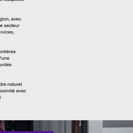
gion, avec
Le secteur
rvices,
ontières
d'une
unités
dre naturel
roximité avec
i