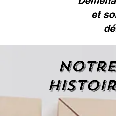
Déménag
et so
dé
Notr
histoi