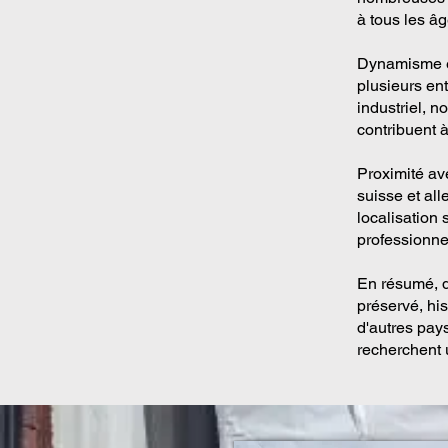
à tous les âg
Dynamisme éc
plusieurs ent
industriel, n
contribuent à
Proximité ave
suisse et al
localisation
professionnel
En résumé, dé
préservé, hi
d'autres pay
recherchent u