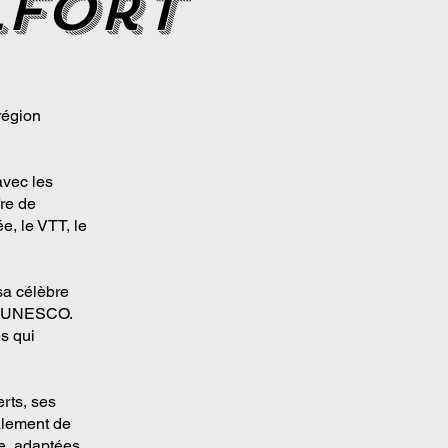
lfort
région
avec les
fre de
e, le VTT, le
sa célèbre
 l'UNESCO.
s qui
erts, ses
galement de
ée, adaptées