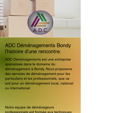
ADC Déménagements Bondy
l'histoire d'une rencontre.
ADC Déménagements est une entreprise
spécialisée dans le domaine du
déménagement à Bondy. Nous proposons
des services de déménagement pour les
particuliers et les professionnels, que ce
soit pour un déménagement local, national
ou international.
Notre équipe de déménageurs
professionnels est formée aux techniques