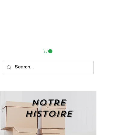
Notre
histoire