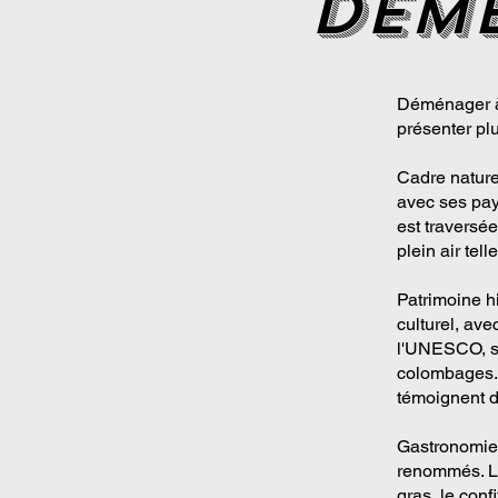
dem
Déménager à 
présenter pl
Cadre nature
avec ses pay
est traversée
plein air tel
Patrimoine hi
culturel, av
l'UNESCO, sa
colombages. 
témoignent d
Gastronomie 
renommés. Le
gras, le conf