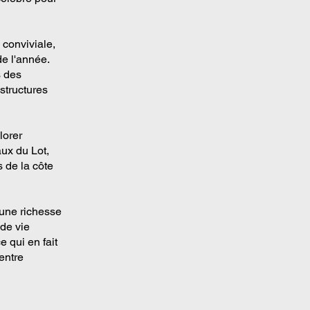
 conviviale,
de l'année.
s des
structures
lorer
aux du Lot,
s de la côte
 une richesse
 de vie
e qui en fait
entre