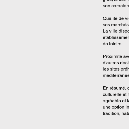
son caractère
Qualité de v
ses marchés 
La ville dis
établissemen
de loisirs.
Proximité av
d'autres des
les sites pré
méditerrané
En résumé, d
culturelle et
agréable et l
une option i
tradition, na