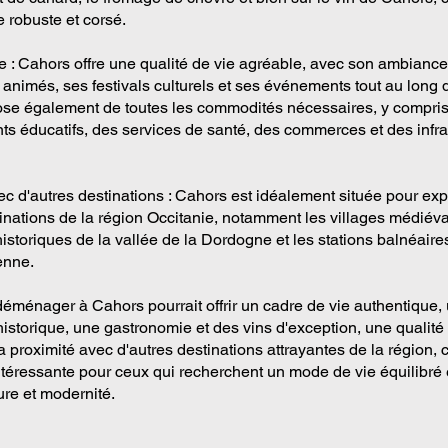
 robuste et corsé.
ie : Cahors offre une qualité de vie agréable, avec son ambiance
animés, ses festivals culturels et ses événements tout au long 
pose également de toutes les commodités nécessaires, y compri
ts éducatifs, des services de santé, des commerces et des infra
ec d'autres destinations : Cahors est idéalement située pour exp
tinations de la région Occitanie, notamment les villages médiév
historiques de la vallée de la Dordogne et les stations balnéaire
enne.
éménager à Cahors pourrait offrir un cadre de vie authentique,
 historique, une gastronomie et des vins d'exception, une qualité
a proximité avec d'autres destinations attrayantes de la région, c
ntéressante pour ceux qui recherchent un mode de vie équilibré 
ture et modernité.