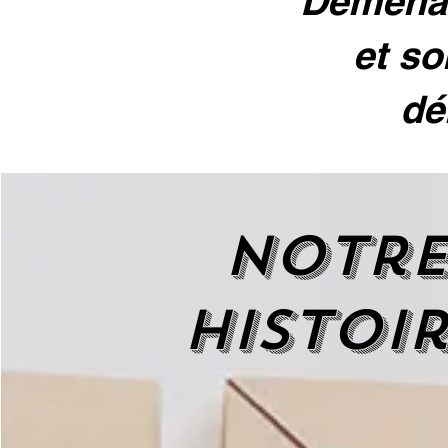
Déménag
et so
dé
Notr
histoi