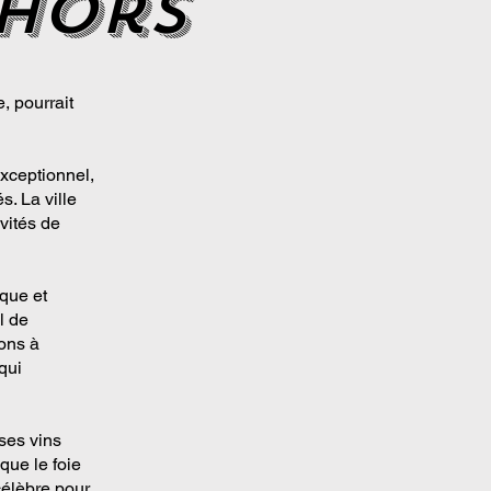
hors
, pourrait
xceptionnel,
. La ville
ivités de
ique et
l de
ons à
qui
ses vins
que le foie
célèbre pour