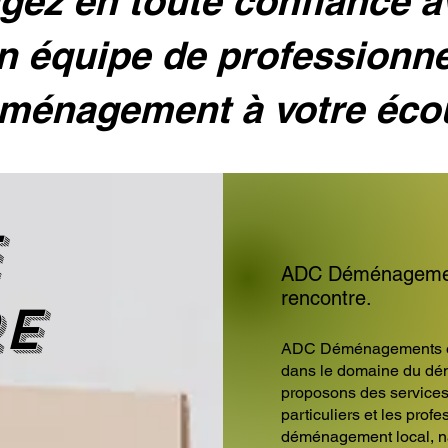
ez en toute confiance 
n équipe de professionn
ménagement à votre éco
e
ADC Déménagements
rencontre.
re
ADC Déménagements est
dans le domaine du dé
proposons des service
particuliers et les prof
déménagement local, nat