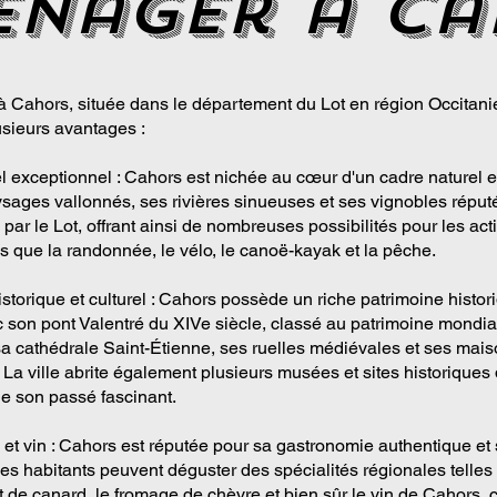
enager a ca
Cahors, située dans le département du Lot en région Occitanie
usieurs avantages :
l exceptionnel : Cahors est nichée au cœur d'un cadre naturel e
sages vallonnés, ses rivières sinueuses et ses vignobles réputés
 par le Lot, offrant ainsi de nombreuses possibilités pour les act
les que la randonnée, le vélo, le canoë-kayak et la pêche.
storique et culturel : Cahors possède un riche patrimoine histor
ec son pont Valentré du XIVe siècle, classé au patrimoine mondia
 cathédrale Saint-Étienne, ses ruelles médiévales et ses mais
La ville abrite également plusieurs musées et sites historiques 
e son passé fascinant.
et vin : Cahors est réputée pour sa gastronomie authentique et 
s habitants peuvent déguster des spécialités régionales telles 
it de canard, le fromage de chèvre et bien sûr le vin de Cahors, 