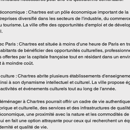
onomique : Chartres est un pôle économique important de la 
treprises diversifié dans les secteurs de l'industrie, du commerc
du tourisme. La ville offre des opportunités d'emploi et de déve
l.
c Paris : Chartres est située à moins d'une heure de Paris en tra
bitants de bénéficier des opportunités culturelles, professionne
offertes par la capitale française tout en résidant dans un env
t à moindre coût.
 culture : Chartres abrite plusieurs établissements d'enseigneme
insi à son dynamisme intellectuel et culturel. La ville propose 
ctivités et événements culturels tout au long de l'année.
éménager à Chartres pourrait offrir un cadre de vie authentique
orique et culturelle, des services et des infrastructures de qualit
onomique, une proximité avec la nature et les commodités de 
ui en fait une option attrayante pour ceux qui recherchent un équ
dernité et qualité de vie.