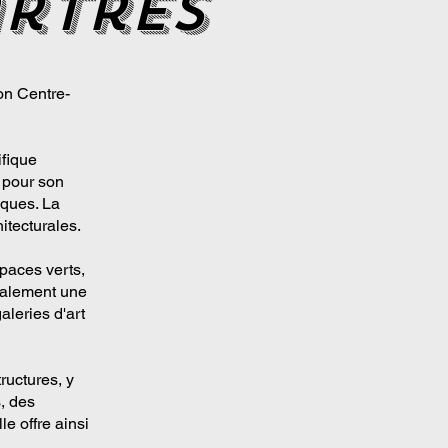
rtres
on Centre-
ifique
 pour son
sques. La
itecturales.
paces verts,
également une
leries d'art
ructures, y
, des
le offre ainsi