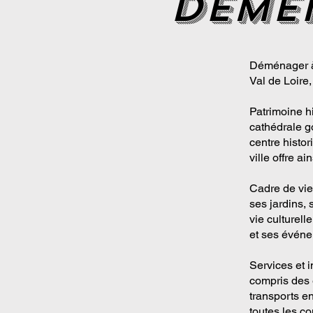
deme
Déménager à 
Val de Loire,
Patrimoine h
cathédrale g
centre histo
ville offre a
Cadre de vie
ses jardins,
vie culturel
et ses événe
Services et i
compris des 
transports en
toutes les c