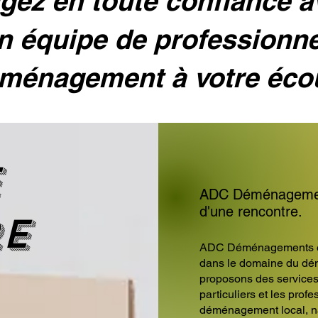
ez en toute confiance 
n équipe de professionn
ménagement à votre éco
e
ADC Déménagements
d'une rencontre.
re
ADC Déménagements est
dans le domaine du dé
proposons des service
particuliers et les prof
déménagement local, nat