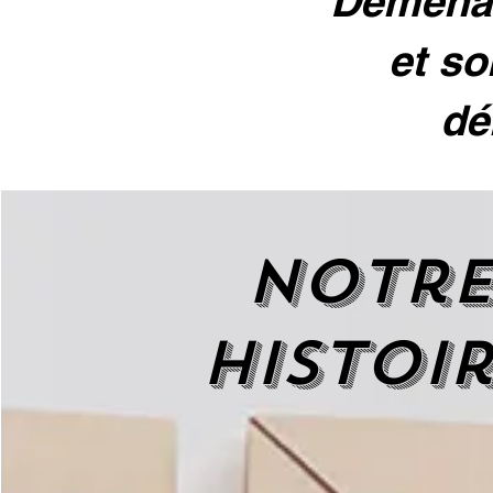
Déménag
et so
dé
Notr
histoi