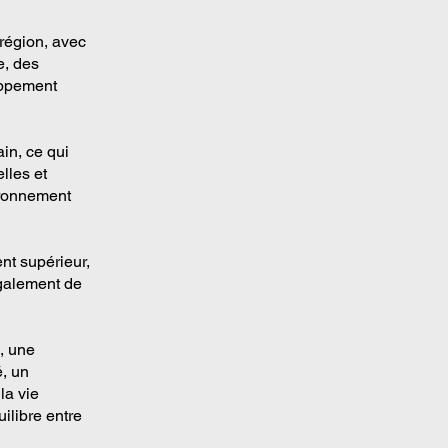
région, avec
e, des
loppement
in, ce qui
lles et
ironnement
nt supérieur,
également de
, une
é, un
la vie
ilibre entre