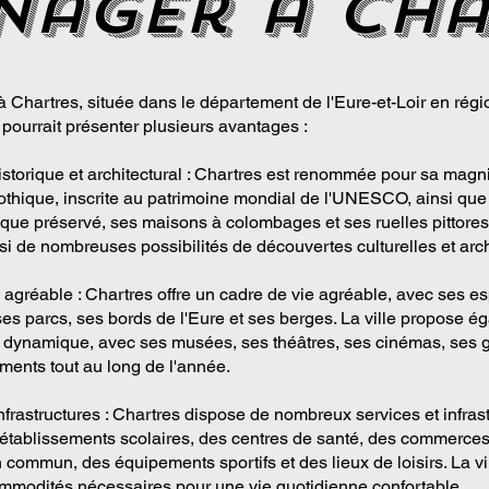
nager a cha
Chartres, située dans le département de l'Eure-et-Loir en régi
 pourrait présenter plusieurs avantages :
istorique et architectural : Chartres est renommée pour sa magn
othique, inscrite au patrimoine mondial de l'UNESCO, ainsi que
rique préservé, ses maisons à colombages et ses ruelles pittore
insi de nombreuses possibilités de découvertes culturelles et arch
 agréable : Chartres offre un cadre de vie agréable, avec ses es
 ses parcs, ses bords de l'Eure et ses berges. La ville propose 
le dynamique, avec ses musées, ses théâtres, ses cinémas, ses ga
ments tout au long de l'année.
nfrastructures : Chartres dispose de nombreux services et infrast
établissements scolaires, des centres de santé, des commerces
 commun, des équipements sportifs et des lieux de loisirs. La vil
ommodités nécessaires pour une vie quotidienne confortable.