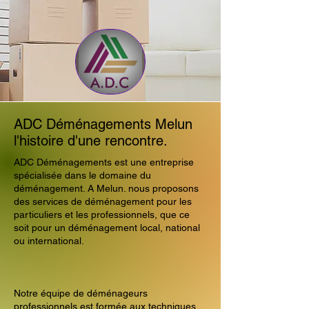
ADC Déménagements Melun
l'histoire d'une rencontre.
ADC Déménagements est une entreprise
spécialisée dans le domaine du
déménagement. A Melun. nous proposons
des services de déménagement pour les
particuliers et les professionnels, que ce
soit pour un déménagement local, national
ou international.
Notre équipe de déménageurs
professionnels est formée aux techniques