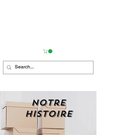
Notre
histoire