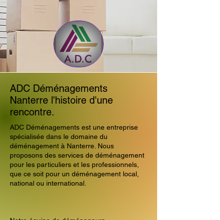
ADC Déménagements
Nanterre l'histoire d'une
rencontre.
ADC Déménagements est une entreprise
spécialisée dans le domaine du
déménagement à Nanterre. Nous
proposons des services de déménagement
pour les particuliers et les professionnels,
que ce soit pour un déménagement local,
national ou international.