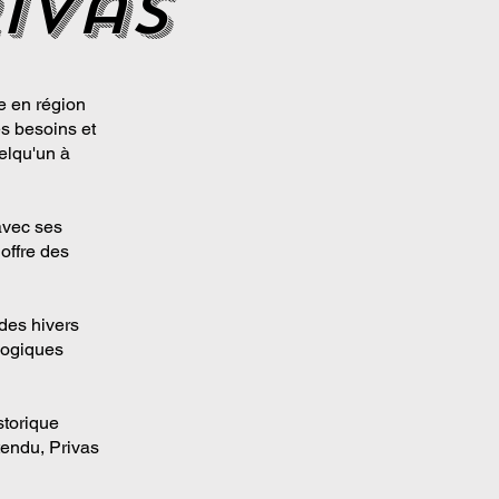
ivas
e en région
s besoins et
uelqu'un à
avec ses
 offre des
 des hivers
logiques
storique
tendu, Privas