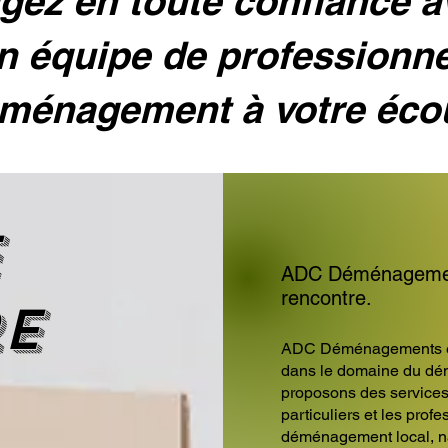
ez en toute confiance 
n équipe de professionn
ménagement à votre éco
e
ADC Déménagements
rencontre.
re
ADC Déménagements est
dans le domaine du dé
proposons des service
particuliers et les prof
déménagement local, nat