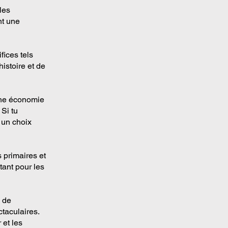
les
nt une
fices tels
istoire et de
 une économie
 Si tu
 un choix
 primaires et
tant pour les
s de
taculaires.
 et les