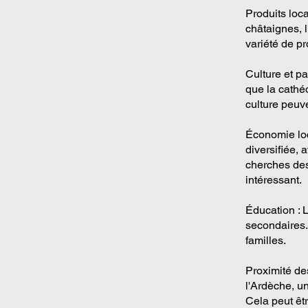
Produits loc
châtaignes, l
variété de pr
Culture et pa
que la cathéd
culture peuv
Économie loc
diversifiée, a
cherches des
intéressant.
Éducation : L
secondaires. 
familles.
Proximité de
l'Ardèche, u
Cela peut êtr