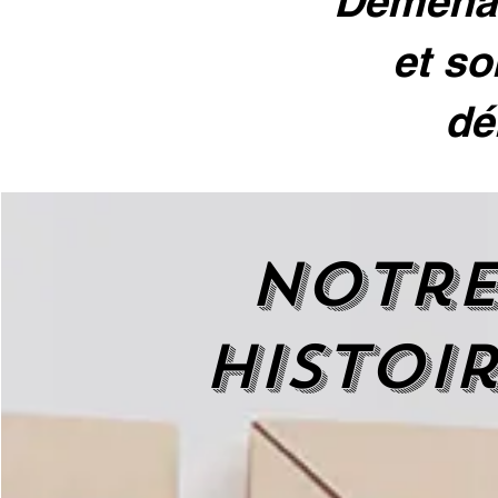
Déménag
et so
dé
Notr
histoi