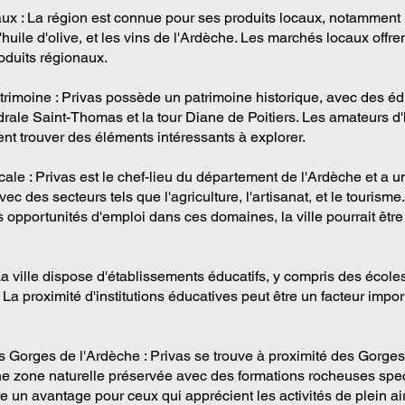
aux : La région est connue pour ses produits locaux, notamment 
'huile d'olive, et les vins de l'Ardèche. Les marchés locaux offre
oduits régionaux.
trimoine : Privas possède un patrimoine historique, avec des édi
rale Saint-Thomas et la tour Diane de Poitiers. Les amateurs d'h
ent trouver des éléments intéressants à explorer.
ale : Privas est le chef-lieu du département de l'Ardèche et a
vec des secteurs tels que l'agriculture, l'artisanat, et le tourisme.
 opportunités d'emploi dans ces domaines, la ville pourrait être
a ville dispose d'établissements éducatifs, y compris des écoles
La proximité d'institutions éducatives peut être un facteur impor
s Gorges de l'Ardèche : Privas se trouve à proximité des Gorge
ne zone naturelle préservée avec des formations rocheuses spec
e un avantage pour ceux qui apprécient les activités de plein air