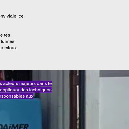
nviviale, ce
e tes
rtunités
our mieux
acteurs majeurs dans le
appliquer des techniques
responsables aux