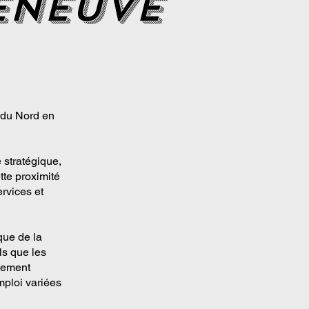
eneuve
 du Nord en
 stratégique,
tte proximité
ervices et
que de la
ls que les
gnement
emploi variées