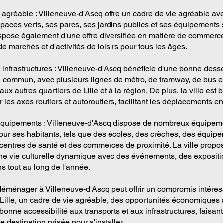
 agréable : Villeneuve-d'Ascq offre un cadre de vie agréable av
aces verts, ses parcs, ses jardins publics et ses équipements s
ose également d'une offre diversifiée en matière de commerc
de marchés et d'activités de loisirs pour tous les âges.
t infrastructures : Villeneuve-d'Ascq bénéficie d'une bonne dess
n commun, avec plusieurs lignes de métro, de tramway, de bus et
 aux autres quartiers de Lille et à la région. De plus, la ville est 
 les axes routiers et autoroutiers, facilitant les déplacements en
équipements : Villeneuve-d'Ascq dispose de nombreux équipem
pour ses habitants, tels que des écoles, des crèches, des équip
s centres de santé et des commerces de proximité. La ville propo
e vie culturelle dynamique avec des événements, des expositi
s tout au long de l'année.
éménager à Villeneuve-d'Ascq peut offrir un compromis intéress
 Lille, un cadre de vie agréable, des opportunités économiques a
bonne accessibilité aux transports et aux infrastructures, faisant
destination prisée pour s'installer.