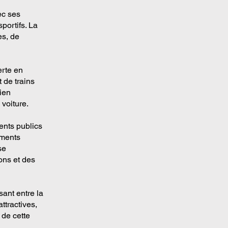
ec ses
portifs. La
es, de
erte en
 de trains
bien
 voiture.
ents publics
ements
se
ons et des
ant entre la
ttractives,
 de cette