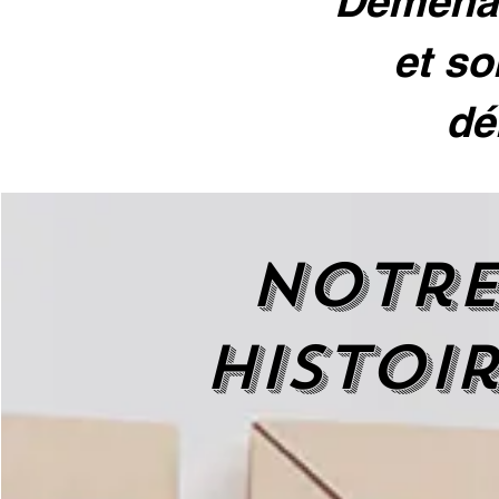
Déménag
et so
dé
Notr
histoi