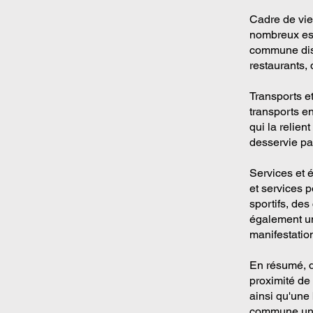
Cadre de vie
nombreux esp
commune disp
restaurants, 
Transports e
transports e
qui la relient
desservie par
Services et 
et services 
sportifs, de
également un
manifestation
En résumé, d
proximité de
ainsi qu'une 
commune une 