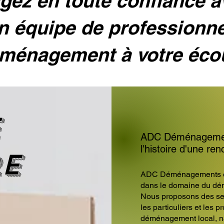
ez en toute confiance 
n équipe de professionn
ménagement à votre éco
e
ADC Déménagement
l'histoire d'une ren
re
ADC Déménagements est
dans le domaine du dé
Nous proposons des s
les particuliers et les 
déménagement local, nat