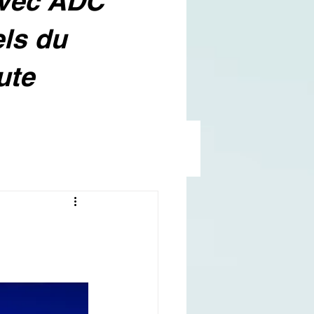
avec ADC
els du
ute