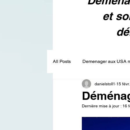
Déménag
et so
dé
All Posts
Demenager aux USA no
danielstoll1
15 févr
Déménage
Dernière mise à jour :
16 f