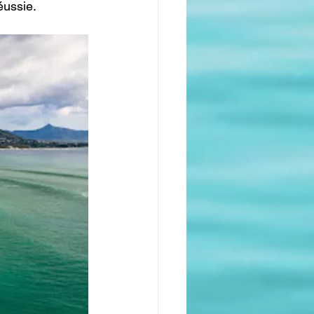
éussie.