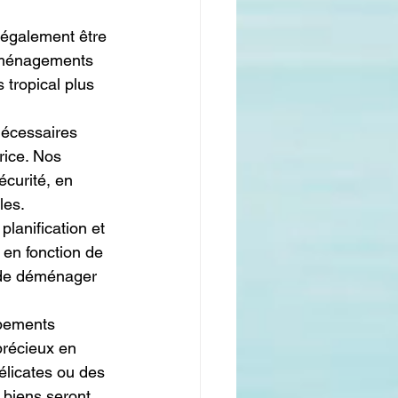
 également être 
Déménagements 
tropical plus 
nécessaires 
ice. Nos 
écurité, en 
les.
lanification et 
en fonction de 
 de déménager 
pements 
précieux en 
licates ou des 
 biens seront 