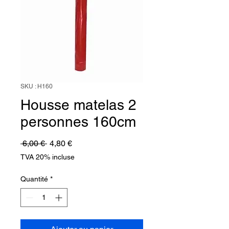
SKU : H160
Housse matelas 2
personnes 160cm
Prix
Prix
 6,00 € 
4,80 €
original
promotionnel
TVA 20% incluse
Quantité
*