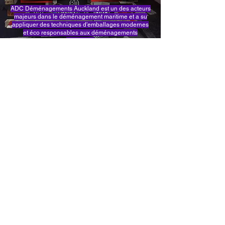
ADC Déménagements Auckland est un des acteurs
majeurs dans le déménagement maritime et a su
appliquer des techniques d'emballages modernes
et éco responsables aux déménagements
maritimes.
Faites nous part de votre
projet Contactez-nous
6 Rue du Rheinfeld - 67100
STRASBOURG
03 88 43 71 39
contact@ademc.eu