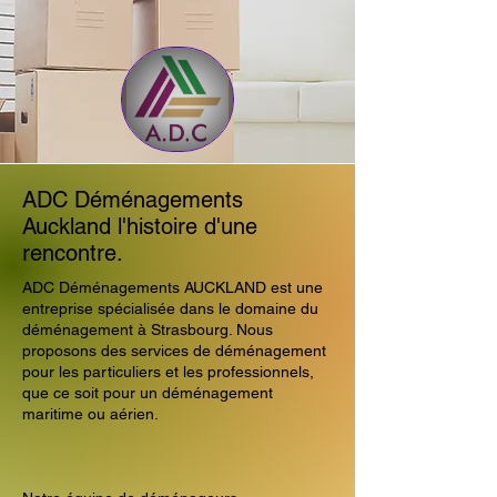
ADC Déménagements
Auckland l'histoire d'une
rencontre.
ADC Déménagements AUCKLAND est une
entreprise spécialisée dans le domaine du
déménagement à Strasbourg. Nous
proposons des services de déménagement
pour les particuliers et les professionnels,
que ce soit pour un déménagement
maritime ou aérien.