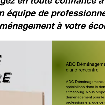
ez en toute confiance 
n équipe de professionn
ménagement à votre éco
e
ADC Déménagement
d'une rencontre.
re
ADC Déménagements C
spécialisée dans le d
Strasbourg. Nous propo
déménagement pour les p
professionnels, que ce