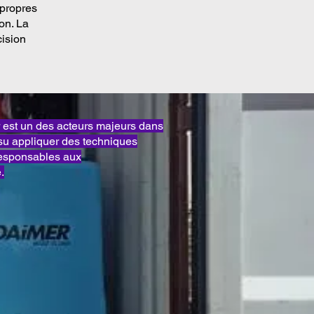
 propres
on. La
cision
st un des acteurs majeurs dans
su appliquer des techniques
responsables aux
.