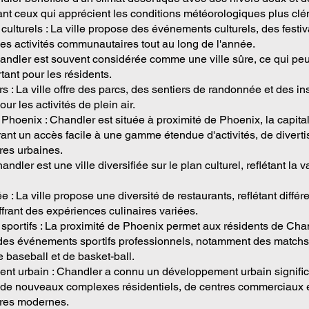
rant ceux qui apprécient les conditions météorologiques plus cl
ulturels : La ville propose des événements culturels, des festiv
des activités communautaires tout au long de l'année.
handler est souvent considérée comme une ville sûre, ce qui peu
tant pour les résidents.
irs : La ville offre des parcs, des sentiers de randonnée et des in
our les activités de plein air.
 Phoenix : Chandler est située à proximité de Phoenix, la capita
frant un accès facile à une gamme étendue d'activités, de divert
ures urbaines.
handler est une ville diversifiée sur le plan culturel, reflétant la 
e : La ville propose une diversité de restaurants, reflétant différ
ffrant des expériences culinaires variées.
portifs : La proximité de Phoenix permet aux résidents de Cha
des événements sportifs professionnels, notamment des matchs 
 baseball et de basket-ball.
t urbain : Chandler a connu un développement urbain significa
de nouveaux complexes résidentiels, de centres commerciaux 
tures modernes.