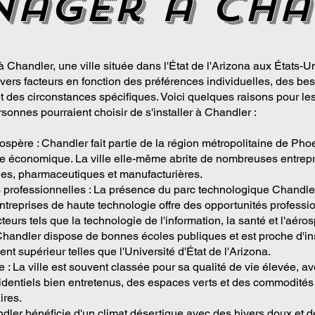
nager a Cha
Chandler, une ville située dans l'État de l'Arizona aux États-Un
ivers facteurs en fonction des préférences individuelles, des be
t des circonstances spécifiques. Voici quelques raisons pour le
sonnes pourraient choisir de s'installer à Chandler :
spère : Chandler fait partie de la région métropolitaine de Phoe
e économique. La ville elle-même abrite de nombreuses entrep
es, pharmaceutiques et manufacturières.
 professionnelles : La présence du parc technologique Chandle
entreprises de haute technologie offre des opportunités professi
eurs tels que la technologie de l'information, la santé et l'aéros
Chandler dispose de bonnes écoles publiques et est proche d'ins
t supérieur telles que l'Université d'État de l'Arizona.
e : La ville est souvent classée pour sa qualité de vie élevée, a
sidentiels bien entretenus, des espaces verts et des commodités
res.
ndler bénéficie d'un climat désertique avec des hivers doux et d