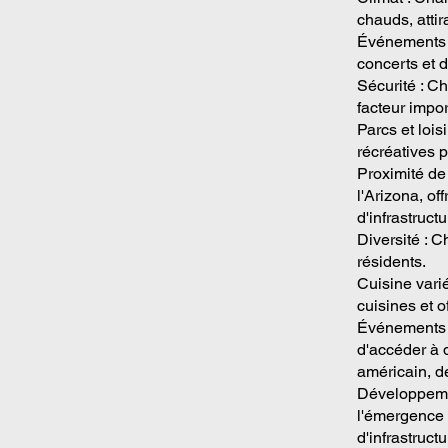
chauds, atti
Événements c
concerts et 
Sécurité : C
facteur impor
Parcs et lois
récréatives p
Proximité de
l'Arizona, of
d'infrastruct
Diversité : C
résidents.
Cuisine varié
cuisines et o
Événements s
d'accéder à 
américain, de
Développemen
l'émergence 
d'infrastruc