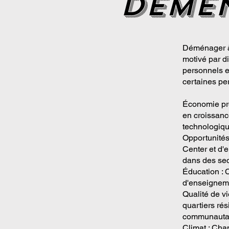
deme
Déménager à 
motivé par d
personnels e
certaines per
Économie pro
en croissanc
technologiqu
Opportunités
Center et d'
dans des sect
Éducation : 
d'enseignemen
Qualité de vi
quartiers ré
communautai
Climat : Cha