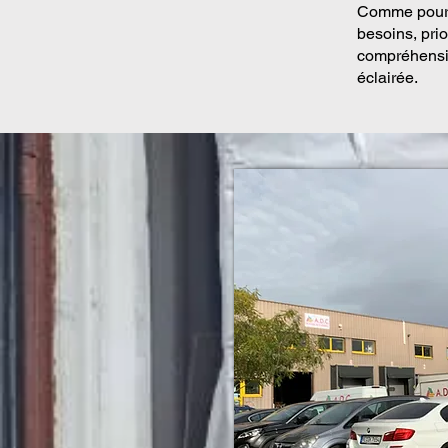
Comme pour t
besoins, pri
compréhensio
éclairée.