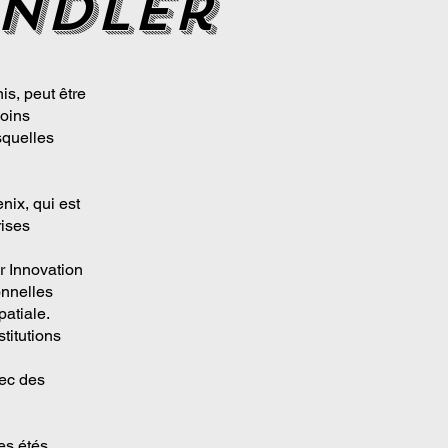
ndler
is, peut être
soins
squelles
nix, qui est
rises
r Innovation
onnelles
patiale.
titutions
vec des
es étés