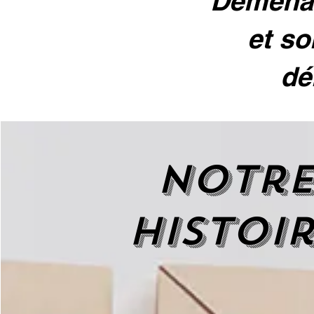
Déménag
et so
dé
Notr
histoi