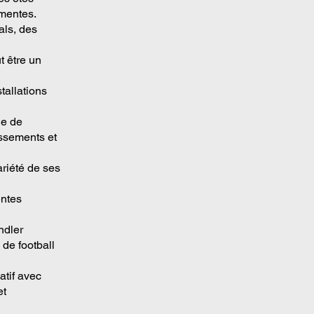
émentes.
als, des
t être un
stallations
le de
issements et
variété de ses
entes
ndler
de football
tif avec
et