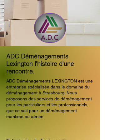
ADC Déménagements
Lexington l'histoire d'une
rencontre.
ADC Déménagements LEXINGTON est une
entreprise spécialisée dans le domaine du
déménagement à Strasbourg. Nous
proposons des services de déménagement
pour les particuliers et les professionnels,
que ce soit pour un déménagement
maritime ou aérien.