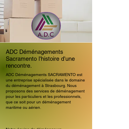
ADC Déménagements
Sacramento l'histoire d'une
rencontre.
ADC Déménagements SACRAMENTO est
une entreprise spécialisée dans le domaine
du déménagement à Strasbourg. Nous
proposons des services de déménagement
pour les particuliers et les professionnels,
que ce soit pour un déménagement
maritime ou aérien.