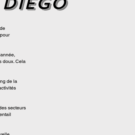
 Diego
 de
 pour
l'année,
s doux. Cela
ng de la
ctivités
des secteurs
entail
relle