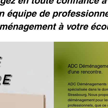
ez en toute confiance 
n équipe de professionn
ménagement à votre éco
e
ADC Déménagement
d'une rencontre.
re
ADC Déménagements S
spécialisée dans le d
Strasbourg. Nous propo
déménagement pour les p
professionnels, que ce