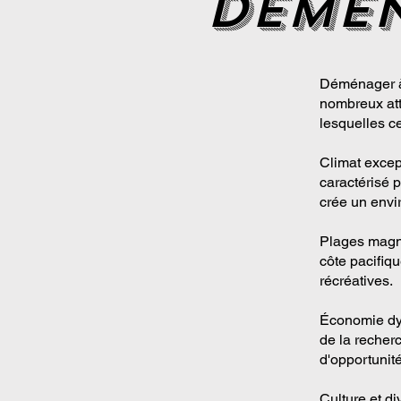
demen
Déménager à S
nombreux attr
lesquelles c
Climat excep
caractérisé 
crée un envir
Plages magni
côte pacifiqu
récréatives.
Économie dyn
de la recherc
d'opportunit
Culture et di