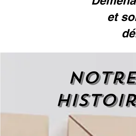
Déménag
et so
dé
Notr
histoi