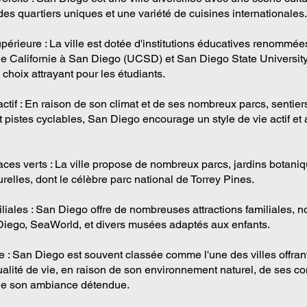
es quartiers uniques et une variété de cuisines internationales.
périeure : La ville est dotée d'institutions éducatives renommée
 de Californie à San Diego (UCSD) et San Diego State Universit
n choix attrayant pour les étudiants.
actif : En raison de son climat et de ses nombreux parcs, sentier
 pistes cyclables, San Diego encourage un style de vie actif et 
aces verts : La ville propose de nombreux parcs, jardins botaniq
relles, dont le célèbre parc national de Torrey Pines.
iliales : San Diego offre de nombreuses attractions familiales, 
iego, SeaWorld, et divers musées adaptés aux enfants.
ie : San Diego est souvent classée comme l'une des villes offran
ualité de vie, en raison de son environnement naturel, de ses 
de son ambiance détendue.