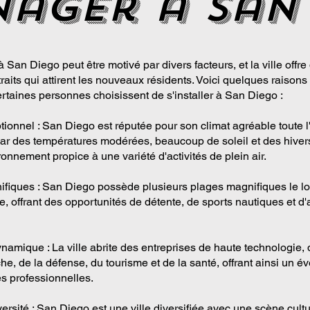
ager a San
an Diego peut être motivé par divers facteurs, et la ville offre
aits qui attirent les nouveaux résidents. Voici quelques raisons
ertaines personnes choisissent de s'installer à San Diego :
tionnel : San Diego est réputée pour son climat agréable toute 
par des températures modérées, beaucoup de soleil et des hiver
onnement propice à une variété d'activités de plein air.
fiques : San Diego possède plusieurs plages magnifiques le lo
e, offrant des opportunités de détente, de sports nautiques et d'a
amique : La ville abrite des entreprises de haute technologie, 
he, de la défense, du tourisme et de la santé, offrant ainsi un év
és professionnelles.
versité : San Diego est une ville diversifiée avec une scène cultu