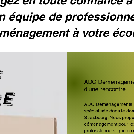
ez en toute confiance 
n équipe de professionn
ménagement à votre éco
e
ADC Déménagements
d'une rencontre.
re
ADC Déménagements S
spécialisée dans le d
Strasbourg. Nous propo
déménagement pour les p
professionnels, que ce