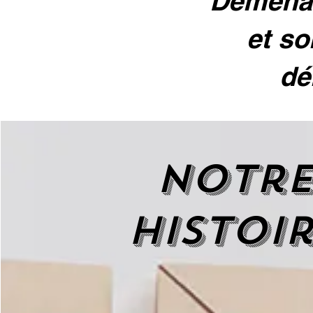
Déménag
et so
dé
Notr
histoi