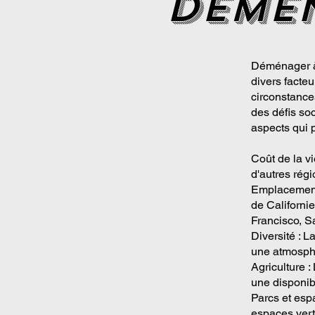
deme
Déménager à 
divers facte
circonstance
des défis so
aspects qui 
Coût de la vi
d'autres rég
Emplacement 
de Californie
Francisco, S
Diversité : L
une atmosph
Agriculture :
une disponibi
Parcs et esp
espaces verts