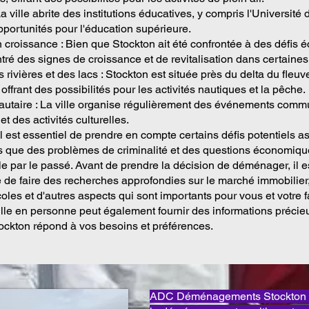
a ville abrite des institutions éducatives, y compris l'Université 
pportunités pour l'éducation supérieure.
croissance : Bien que Stockton ait été confrontée à des défis
ntré des signes de croissance et de revitalisation dans certaines
 rivières et des lacs : Stockton est située près du delta du fleuv
ffrant des possibilités pour les activités nautiques et la pêche.
taire : La ville organise régulièrement des événements comm
et des activités culturelles.
l est essentiel de prendre en compte certains défis potentiels a
ls que des problèmes de criminalité et des questions économiqu
ille par le passé. Avant de prendre la décision de déménager, il e
e faire des recherches approfondies sur le marché immobilier
coles et d'autres aspects qui sont importants pour vous et votre f
 ville en personne peut également fournir des informations préci
tockton répond à vos besoins et préférences.
ADC Déménagements Stockton es