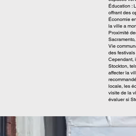
Éducation : L
offrant des o
Économie en 
la ville a mo
Proximité des
Sacramento, o
Vie communau
des festivals 
Cependant, i
Stockton, te
affecter la v
recommandé d
locale, les é
visite de la
évaluer si S