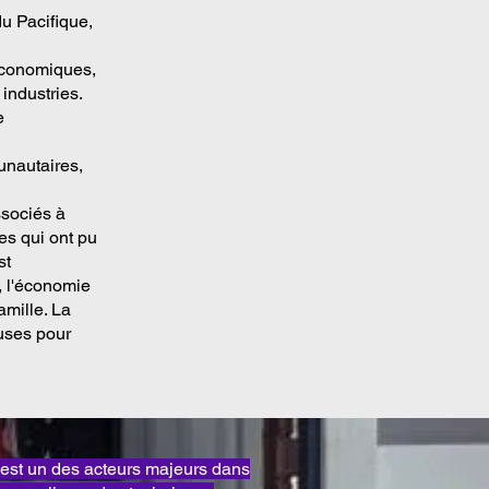
du Pacifique,
 économiques,
 industries.
e
unautaires,
ssociés à
es qui ont pu
st
, l'économie
amille. La
euses pour
t un des acteurs majeurs dans