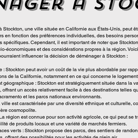
nager a Sto
Stockton, une ville située en Californie aux États-Unis, peut êt
urs en fonction des préférences individuelles, des besoins perso
s spécifiques. Cependant, il est important de noter que Stockton
cio-économiques et des considérations propres à la région. Voic
pourraient influencer la décision de déménager à Stockton :
e : Stockton peut avoir un coût de la vie plus abordable par rapp
ions de la Californie, notamment en ce qui concerne le logement
géographique : Stockton est stratégiquement située dans la va
, offrant un accès relativement facile à des destinations telles 
acramento et les parcs nationaux environnants.
a ville est caractérisée par une diversité ethnique et culturelle, c
ère cosmopolite.
 La région est connue pour son activité agricole, ce qui peut se t
lité de produits locaux et une variété de marchés fermiers.
aces verts : Stockton propose des parcs, des sentiers de rando
, offrant des possibilités pour les activités de plein air.