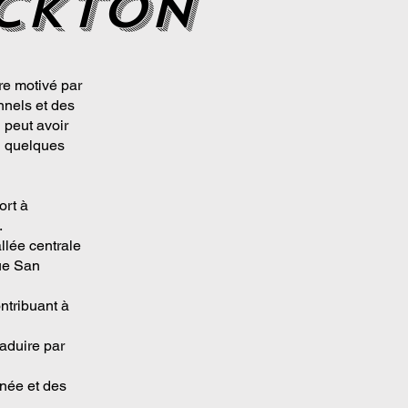
ckton
re motivé par
nnels et des
 peut avoir
i quelques
ort à
.
llée centrale
que San
ontribuant à
raduire par
nnée et des