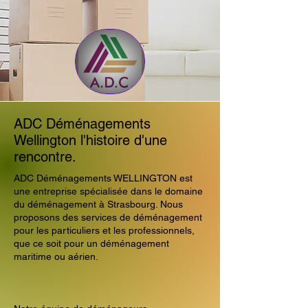
ADC Déménagements
Wellington l'histoire d'une
rencontre.
ADC Déménagements WELLINGTON est
une entreprise spécialisée dans le domaine
du déménagement à Strasbourg. Nous
proposons des services de déménagement
pour les particuliers et les professionnels,
que ce soit pour un déménagement
maritime ou aérien.