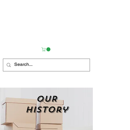
OUR
history