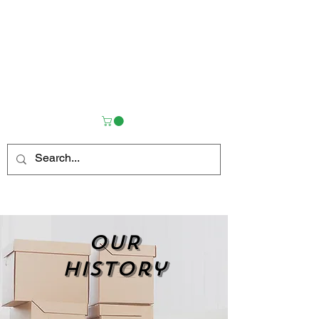
OUR
history